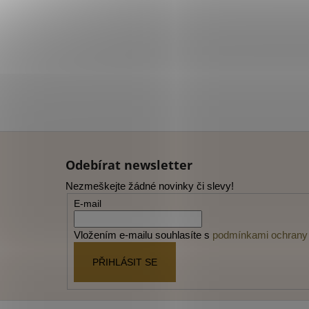
Z
á
Odebírat newsletter
p
Nezmeškejte žádné novinky či slevy!
a
E-mail
t
í
Vložením e-mailu souhlasíte s
podmínkami ochrany 
PŘIHLÁSIT SE