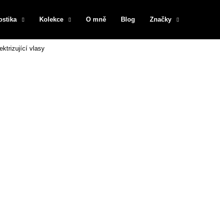
ostika
Kolekce
O mně
Blog
Značky
ektrizující vlasy
Co potřebujete najít?
HLEDAT
Doporučujeme