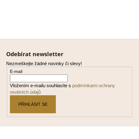
Z
á
Odebírat newsletter
p
Nezmeškejte žádné novinky či slevy!
a
E-mail
t
í
Vložením e-mailu souhlasíte s
podmínkami ochrany
osobních údajů
PŘIHLÁSIT SE