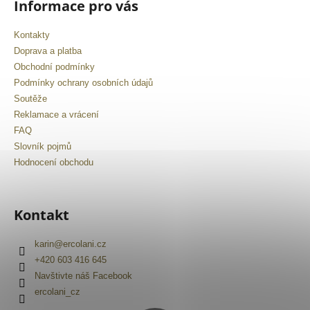
Informace pro vás
Kontakty
Doprava a platba
Obchodní podmínky
Podmínky ochrany osobních údajů
Soutěže
Reklamace a vrácení
FAQ
Slovník pojmů
Hodnocení obchodu
Kontakt
karin
@
ercolani.cz
+420 603 416 645
Navštivte náš Facebook
ercolani_cz