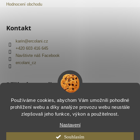
Hodnocení obchodu
Kontakt
karin
@
ercolani.cz
+420 603 416 645
Navštivte náš Facebook
ercolani_cz
Přijímáme online platby
Používáme cookies, abychom Vám umožnili pohodlné
prohlížení webu a díky analýze provozu webu neustále
zlepšovali jeho funkce, výkon a použitelnost.
Nastavení
Vytvořil Shoptet
Copyright 2026
Ercolani.cz
. Všechna práva vyhrazena.
Souhlasím