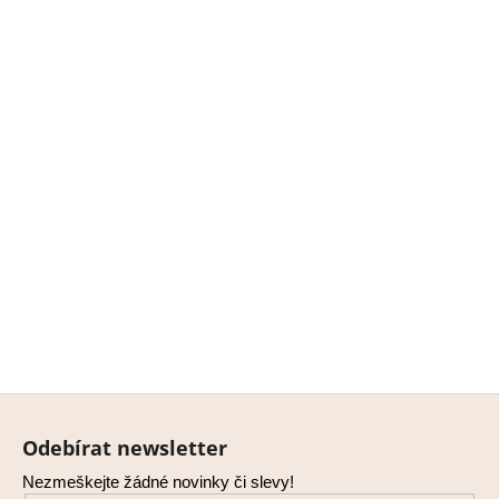
Z
á
Odebírat newsletter
p
Nezmeškejte žádné novinky či slevy!
a