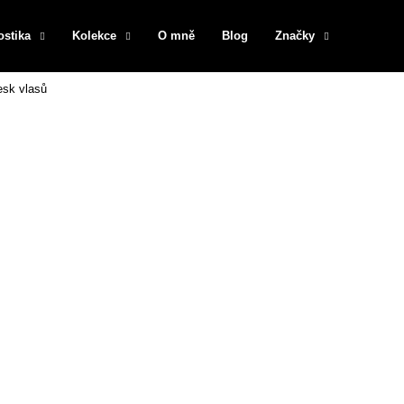
ostika
Kolekce
O mně
Blog
Značky
esk vlasů
Co potřebujete najít?
HLEDAT
Doporučujeme