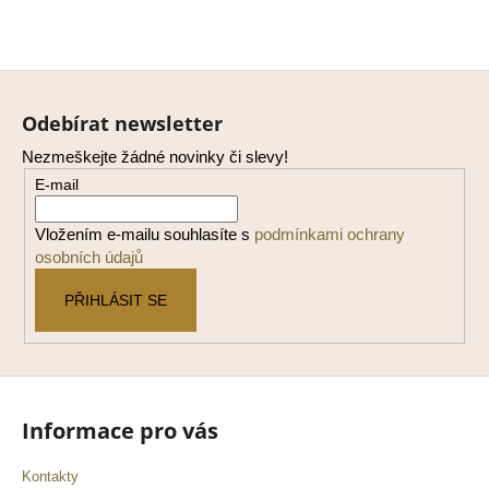
Z
á
Odebírat newsletter
p
Nezmeškejte žádné novinky či slevy!
a
E-mail
t
í
Vložením e-mailu souhlasíte s
podmínkami ochrany
osobních údajů
PŘIHLÁSIT SE
Informace pro vás
Kontakty