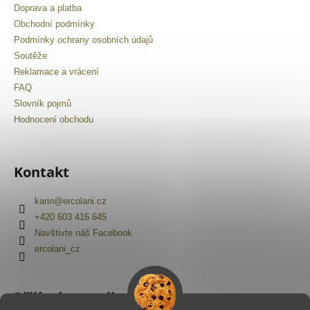
Doprava a platba
Obchodní podmínky
Podmínky ochrany osobních údajů
Soutěže
Reklamace a vrácení
FAQ
Slovník pojmů
Hodnocení obchodu
Kontakt
karin
@
ercolani.cz
+420 603 416 645
Navštivte náš Facebook
ercolani_cz
Přijímáme online platby