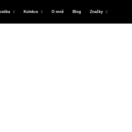
ostika
Kolekce
O mně
Blog
Značky
Co potřebujete najít?
HLEDAT
Doporučujeme